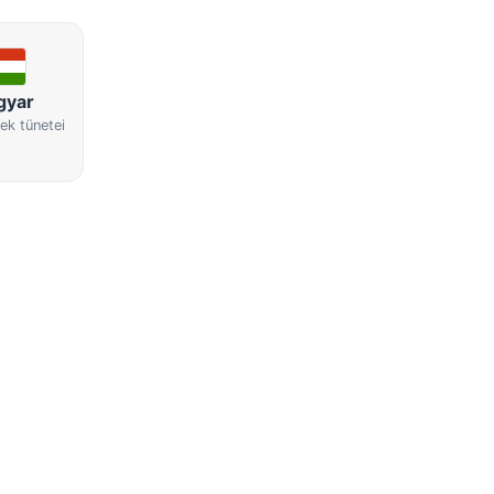
gyar
ek tünetei