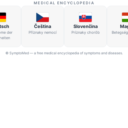
MEDICAL ENCYCLOPEDIA
tsch
Čeština
Slovenčina
Ma
me der
Příznaky nemocí
Príznaky chorôb
Betegség
heiten
© SymptoMed — a free medical encyclopedia of symptoms and diseases.